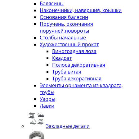
Балясины
Наконечники, навершия, крышки
Основания балясин
Поручень, окончания
поручней,повороты
Столбы начальные
Художественный прокат
Виноградная лоза
Квадрат
Полоса декоративная
Труба витая
Труба декоративная
Элементы орнамента из квадрата,
трубы
Узоры
Лавки
Закладные детали