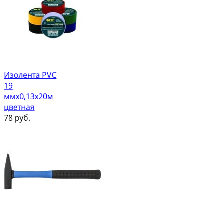
Изолента PVC
19
ммх0,13х20м
цветная
78
руб.