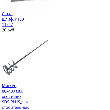
Сетка
шлиф.,Р150
11х27
20
руб.
Миксер
80х400 мм,
хвостовик
SDS-PLUS,для
строительных