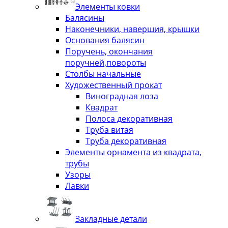
Элементы ковки
Балясины
Наконечники, навершия, крышки
Основания балясин
Поручень, окончания
поручней,повороты
Столбы начальные
Художественный прокат
Виноградная лоза
Квадрат
Полоса декоративная
Труба витая
Труба декоративная
Элементы орнамента из квадрата,
трубы
Узоры
Лавки
Закладные детали