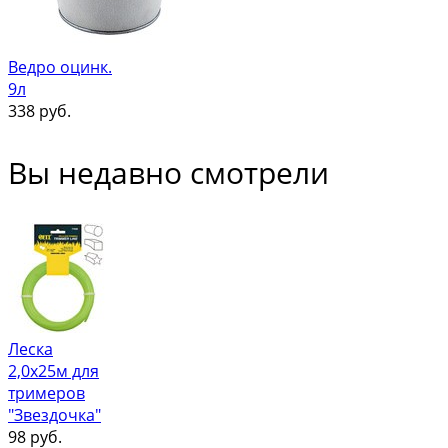
Ведро оцинк.
9л
338
руб.
Вы недавно смотрели
Леска
2,0х25м для
тримеров
"Звездочка"
98
руб.