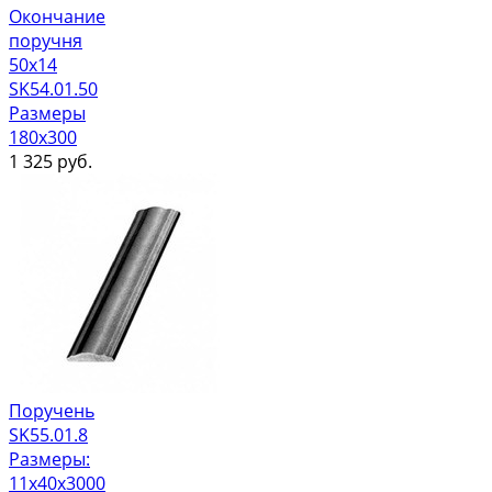
Окончание
поручня
50х14
SK54.01.50
Размеры
180x300
1 325
руб.
Поручень
SK55.01.8
Размеры:
11x40x3000