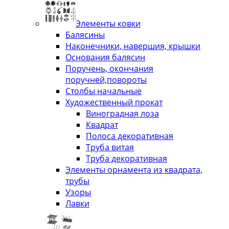
Элементы ковки
Балясины
Наконечники, навершия, крышки
Основания балясин
Поручень, окончания
поручней,повороты
Столбы начальные
Художественный прокат
Виноградная лоза
Квадрат
Полоса декоративная
Труба витая
Труба декоративная
Элементы орнамента из квадрата,
трубы
Узоры
Лавки