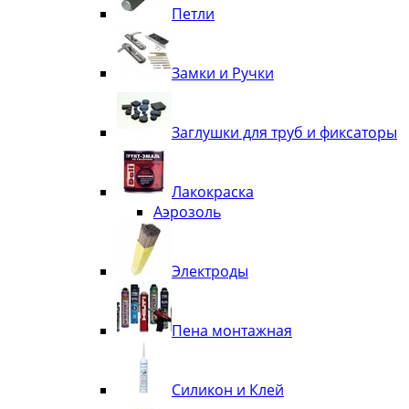
Петли
Замки и Ручки
Заглушки для труб и фиксаторы
Лакокраска
Аэрозоль
Электроды
Пена монтажная
Силикон и Клей