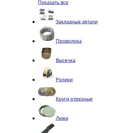
Показать все
Квадрат
Полоса декоративная
Труба витая
Закладные детали
Труба декоративная
Элементы орнамента из квадрата, 
Узоры
Проволока
Лавки
Высечка
Ролики
Круги отрезные
Люки