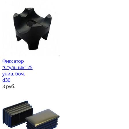
Фиксатор
"Стульчик" 25
унив. боч.
d30
3
руб.