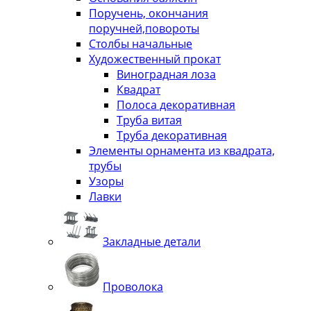
Поручень, окончания
поручней,повороты
Столбы начальные
Художественный прокат
Виноградная лоза
Квадрат
Полоса декоративная
Труба витая
Труба декоративная
Элементы орнамента из квадрата,
трубы
Узоры
Лавки
Закладные детали
Проволока