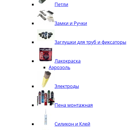
Петли
Замки и Ручки
Заглушки для труб и фиксаторы
Лакокраска
Аэрозоль
Электроды
Пена монтажная
Силикон и Клей