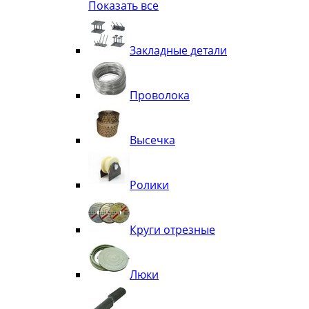
Показать все
Квадрат
Полоса декоративная
Труба витая
Закладные детали
Труба декоративная
Элементы орнамента из квадрата, 
Узоры
Проволока
Лавки
Высечка
Ролики
Круги отрезные
Люки