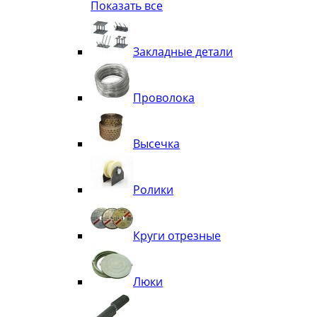
Показать все
Квадрат
Полоса декоративная
Труба витая
Закладные детали
Труба декоративная
Элементы орнамента из квадрата, 
Узоры
Проволока
Лавки
Высечка
Ролики
Круги отрезные
Люки