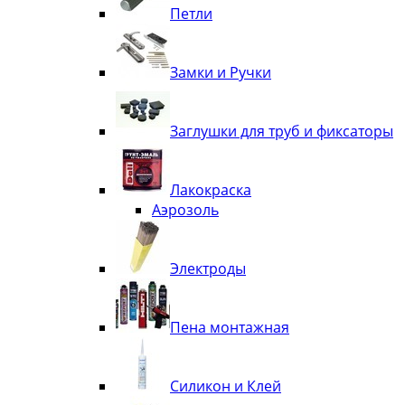
Петли
Замки и Ручки
Заглушки для труб и фиксаторы
Лакокраска
Аэрозоль
Электроды
Пена монтажная
Силикон и Клей