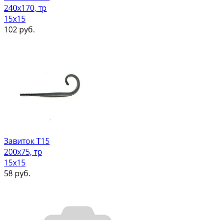
240х170, тр
15х15
102
руб.
Завиток Т15
200х75, тр
15х15
58
руб.