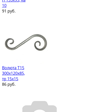
П 135х95, кв
10
91
руб.
Волюта Т15
300х120х85,
тр 15х15
86
руб.