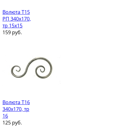
Волюта Т15
РП 340х170,
тр 15х15
159
руб.
Волюта Т16
340х170, тр
16
125
руб.