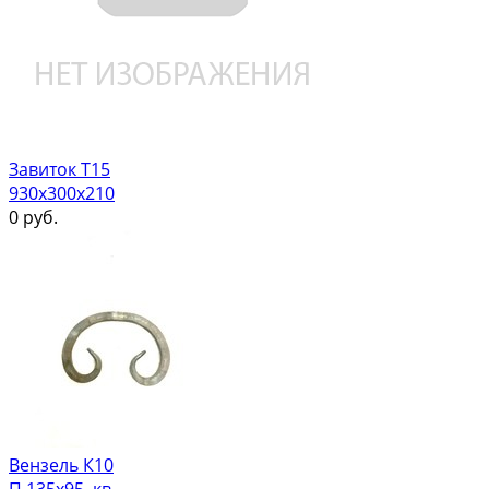
Завиток Т15
930х300х210
0
руб.
Вензель К10