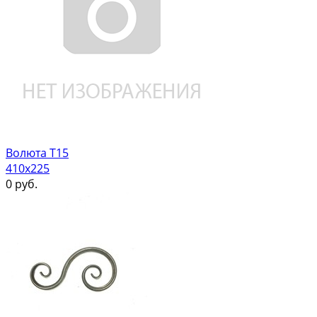
Волюта Т15
410х225
0
руб.