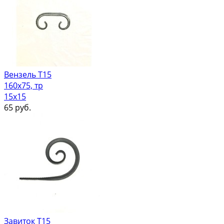
Вензель Т15
160х75, тр
15х15
65
руб.
Завиток Т15