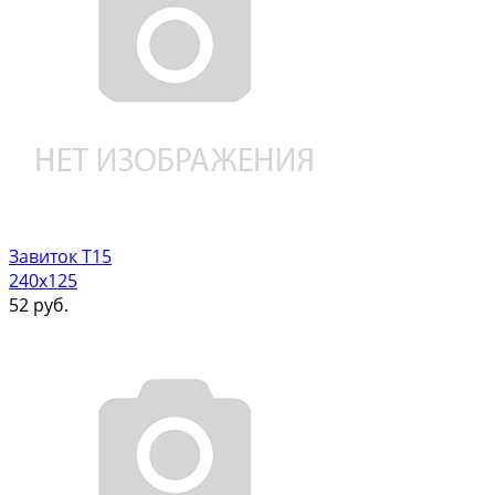
Завиток Т15
240х125
52
руб.