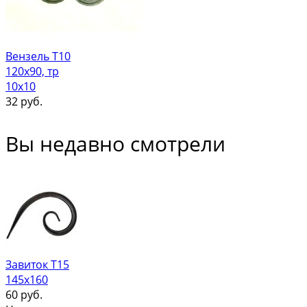
Вензель Т10
120х90, тр
10х10
32
руб.
Вы недавно смотрели
Завиток Т15
145х160
60
руб.