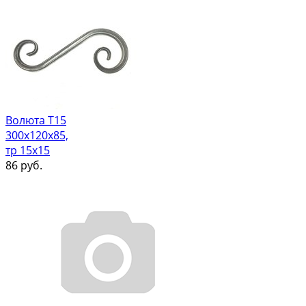
Волюта Т15
300х120х85,
тр 15х15
86
руб.