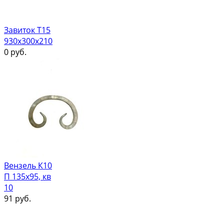
Завиток Т15
930х300х210
0
руб.
Вензель К10
П 135х95, кв
10
91
руб.