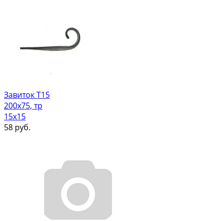
Завиток Т15
200х75, тр
15х15
58
руб.