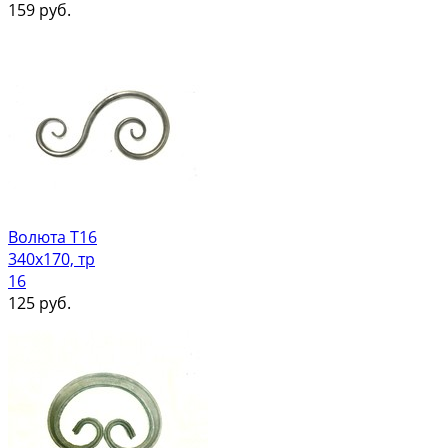
159
руб.
Волюта Т16
340х170, тр
16
125
руб.