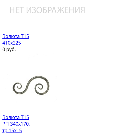
Волюта Т15
410х225
0
руб.
Волюта Т15
РП 340х170,
тр 15х15