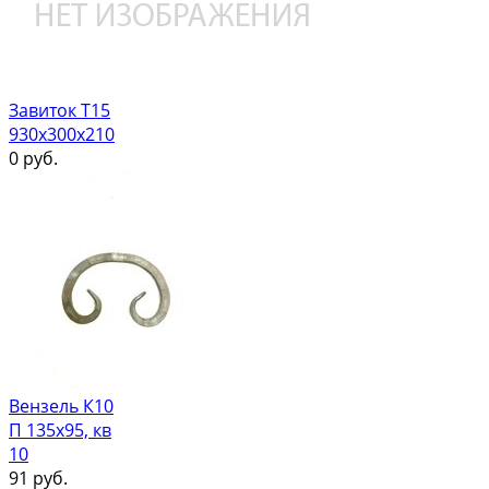
Завиток Т15
930х300х210
0
руб.
Вензель К10
П 135х95, кв
10
91
руб.