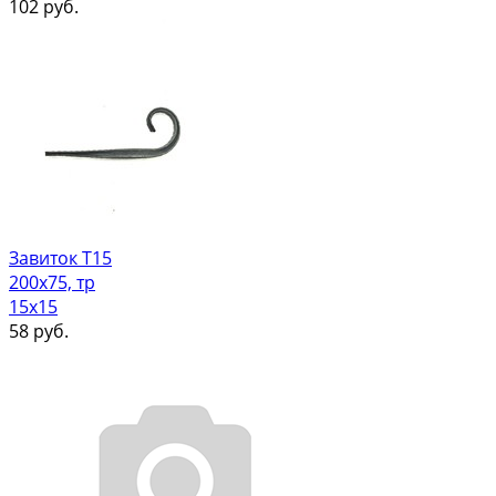
102
руб.
Завиток Т15
200х75, тр
15х15
58
руб.