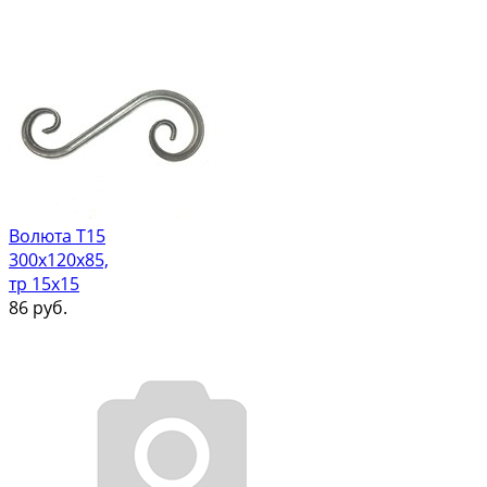
Волюта Т15
300х120х85,
тр 15х15
86
руб.