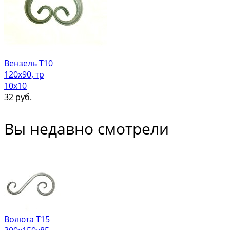
Вензель Т10
120х90, тр
10х10
32
руб.
Вы недавно смотрели
Волюта Т15