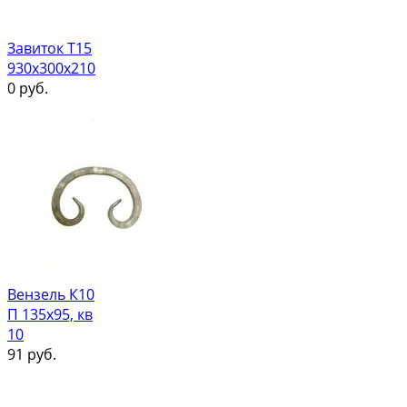
Завиток Т15
930х300х210
0
руб.
Вензель К10
П 135х95, кв
10
91
руб.