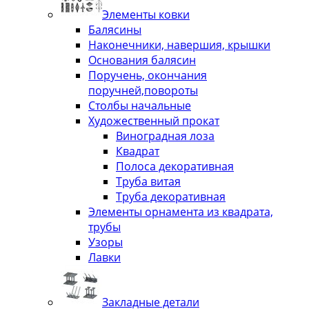
Элементы ковки
Балясины
Наконечники, навершия, крышки
Основания балясин
Поручень, окончания
поручней,повороты
Столбы начальные
Художественный прокат
Виноградная лоза
Квадрат
Полоса декоративная
Труба витая
Труба декоративная
Элементы орнамента из квадрата,
трубы
Узоры
Лавки
Закладные детали