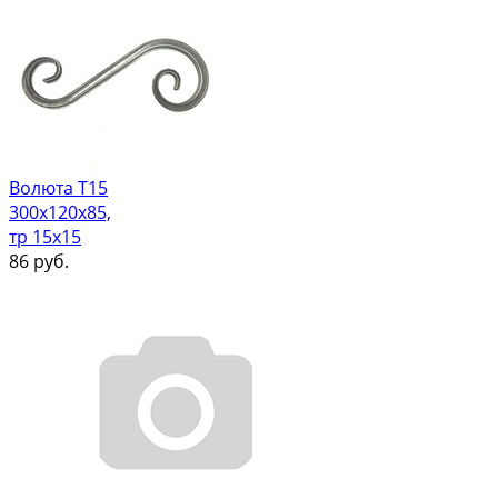
Волюта Т15
300х120х85,
тр 15х15
86
руб.