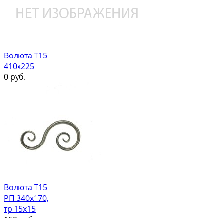
Волюта Т15
410х225
0
руб.
Волюта Т15
РП 340х170,
тр 15х15