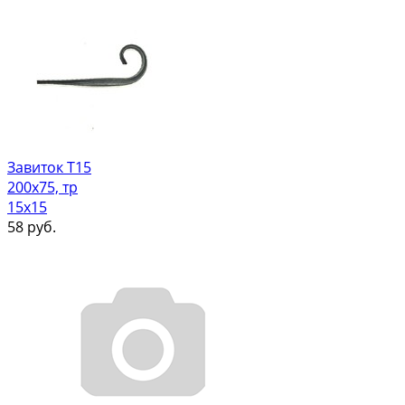
Завиток Т15
200х75, тр
15х15
58
руб.