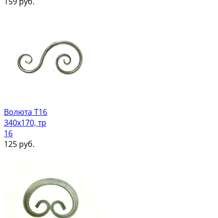
159
руб.
Волюта Т16
340х170, тр
16
125
руб.