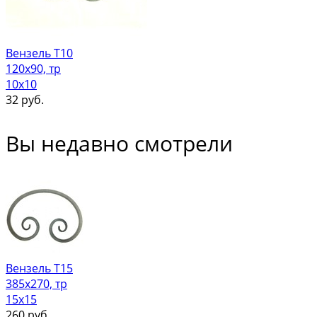
Вензель Т10
120х90, тр
10х10
32
руб.
Вы недавно смотрели
Вензель Т15
385х270, тр
15х15
260
руб.