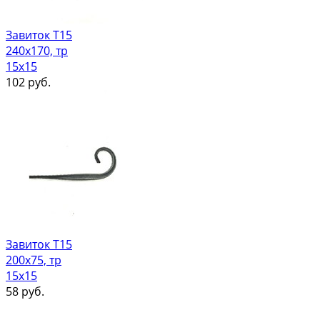
Завиток Т15
240х170, тр
15х15
102
руб.
Завиток Т15
200х75, тр
15х15
58
руб.