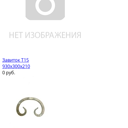
Завиток Т15
930х300х210
0
руб.