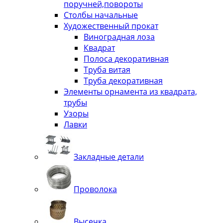
поручней,повороты
Столбы начальные
Художественный прокат
Виноградная лоза
Квадрат
Полоса декоративная
Труба витая
Труба декоративная
Элементы орнамента из квадрата,
трубы
Узоры
Лавки
Закладные детали
Проволока
Высечка