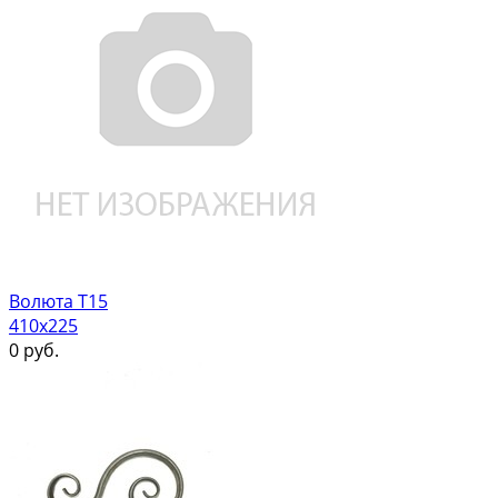
Волюта Т15
410х225
0
руб.