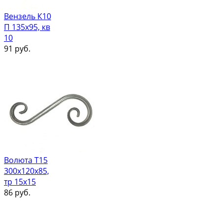
Вензель К10
П 135х95, кв
10
91
руб.
Волюта Т15
300х120х85,
тр 15х15
86
руб.