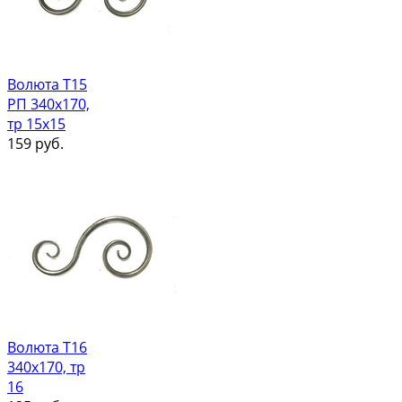
Волюта Т15
РП 340х170,
тр 15х15
159
руб.
Волюта Т16
340х170, тр
16