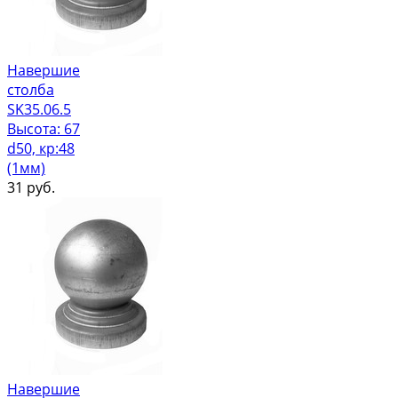
Навершие
столба
SK35.06.5
Высота: 67
d50, кр:48
(1мм)
31
руб.
Навершие