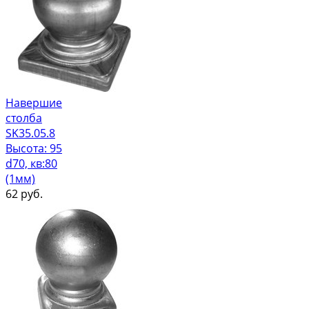
Навершие
столба
SK35.05.8
Высота: 95
d70, кв:80
(1мм)
62
руб.