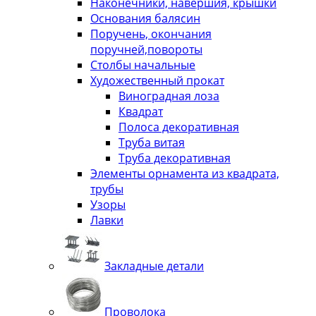
Наконечники, навершия, крышки
Основания балясин
Поручень, окончания
поручней,повороты
Столбы начальные
Художественный прокат
Виноградная лоза
Квадрат
Полоса декоративная
Труба витая
Труба декоративная
Элементы орнамента из квадрата,
трубы
Узоры
Лавки
Закладные детали
Проволока