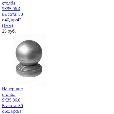
столба
SK35.06.4
Высота: 50
d40, кр:42
(1мм)
25
руб.
Навершие
столба
SK35.06.6
Высота: 80
d60, кр:61