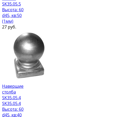
SK35.05.5
Высота: 60
d45, кв:50
(1мм)
27
руб.
Навершие
столба
SK35.05.4
SK35.05.4
Высота: 60
d45, кв:40