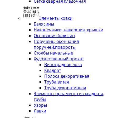
Сетка сварная кладочная
Элементы ковки
Балясины
Наконечники, навершия, крышки
Основания балясин
Поручень, окончания
поручней,повороты
Столбы начальные
Художественный прокат
Виноградная лоза
Квадрат
Полоса декоративная
Труба витая
Труба декоративная
Элементы орнамента из квадрата,
трубы
Узоры
Лавки