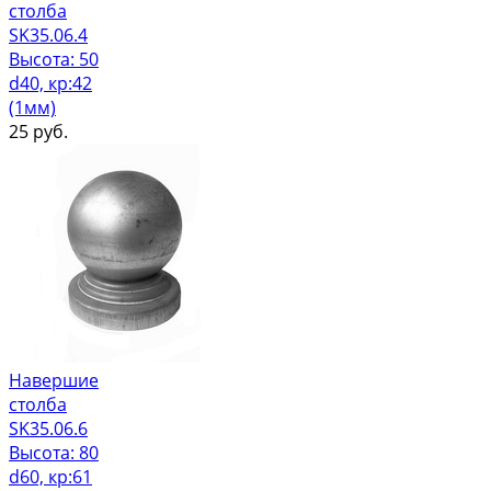
столба
SK35.06.4
Высота: 50
d40, кр:42
(1мм)
25
руб.
Навершие
столба
SK35.06.6
Высота: 80
d60, кр:61