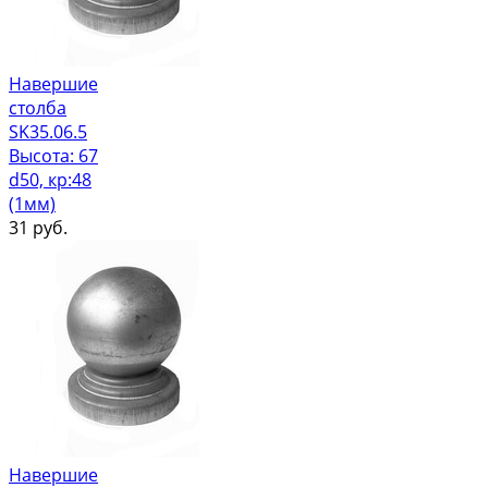
Навершие
столба
SK35.06.5
Высота: 67
d50, кр:48
(1мм)
31
руб.
Навершие