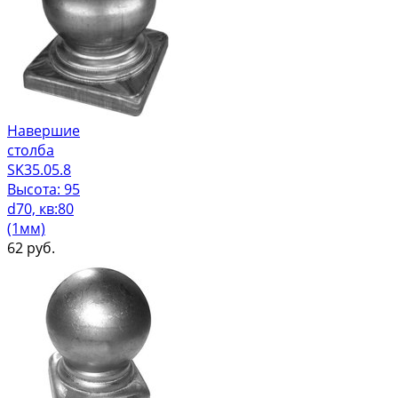
Навершие
столба
SK35.05.8
Высота: 95
d70, кв:80
(1мм)
62
руб.