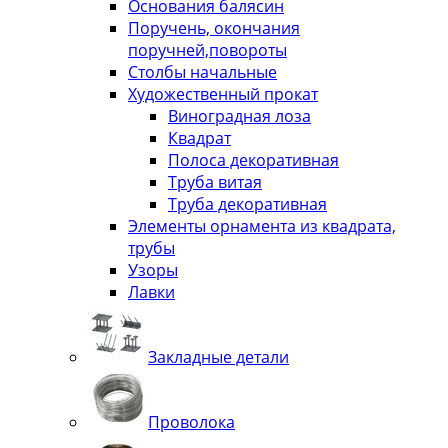
Основания балясин
Поручень, окончания
поручней,повороты
Столбы начальные
Художественный прокат
Виноградная лоза
Квадрат
Полоса декоративная
Труба витая
Труба декоративная
Элементы орнамента из квадрата,
трубы
Узоры
Лавки
Закладные детали
Проволока