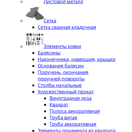
Листовой металл
Сетка
Сетка сварная кладочная
Элементы ковки
Балясины
Наконечники, навершия, крышки
Основания балясин
Поручень, окончания
поручней,повороты
Столбы начальные
Художественный прокат
Виноградная лоза
Квадрат
Полоса декоративная
Труба витая
Труба декоративная
Элементы орнамента из квадрата,