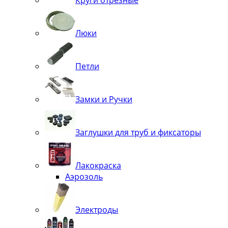
Круги отрезные
Люки
Петли
Замки и Ручки
Заглушки для труб и фиксаторы
Лакокраска
Аэрозоль
Электроды