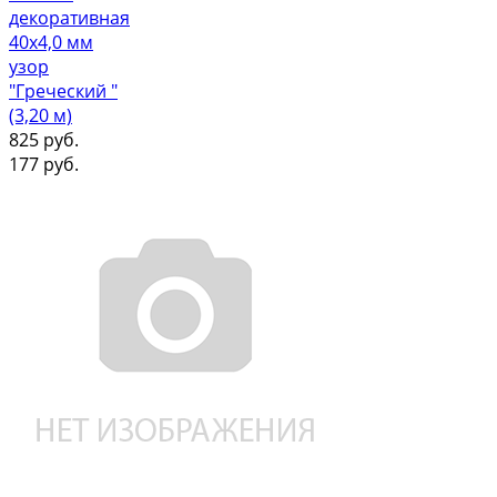
декоративная
40х4,0 мм
узор
"Греческий "
(3,20 м)
825
руб.
177
руб.