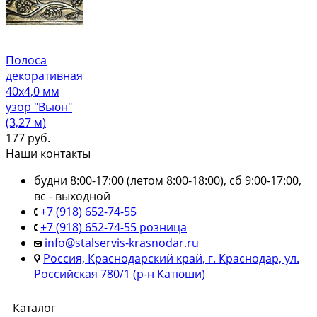
Полоса
декоративная
40х4,0 мм
узор "Вьюн"
(3,27 м)
177
руб.
Наши контакты
будни 8:00-17:00 (летом 8:00-18:00), сб 9:00-17:00,
вс - выходной
+7 (918) 652-74-55
+7 (918) 652-74-55 розница
info@stalservis-krasnodar.ru
Россия, Краснодарский край, г. Краснодар, ул.
Российская 780/1 (р-н Катюши)
Каталог