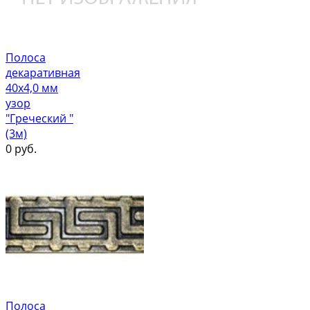
Полоса
декаративная
40х4,0 мм
узор
"Греческий "
(3м)
0
руб.
Полоса