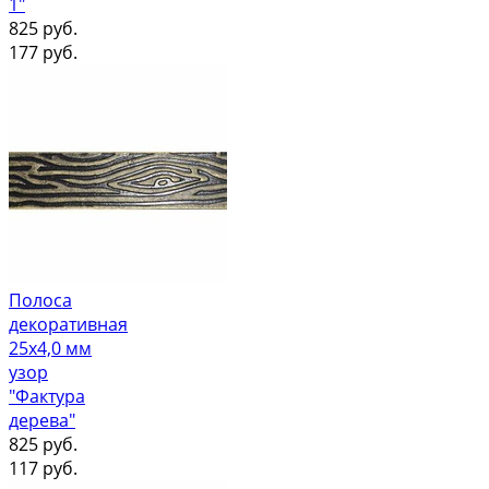
1"
825
руб.
177
руб.
Полоса
декоративная
25х4,0 мм
узор
"Фактура
дерева"
825
руб.
117
руб.