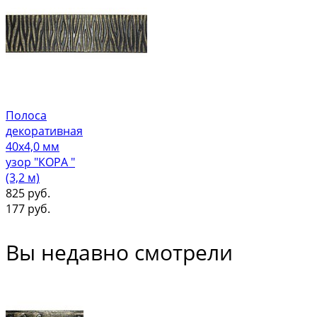
Полоса
декоративная
40х4,0 мм
узор "КОРА "
(3,2 м)
825
руб.
177
руб.
Вы недавно смотрели