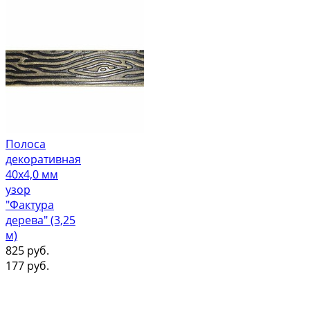
Полоса
декоративная
40х4,0 мм
узор
"Фактура
дерева" (3,25
м)
825
руб.
177
руб.