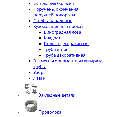
Основания балясин
Поручень, окончания
поручней,повороты
Столбы начальные
Художественный прокат
Виноградная лоза
Квадрат
Полоса декоративная
Труба витая
Труба декоративная
Элементы орнамента из квадрата,
трубы
Узоры
Лавки
Закладные детали
Проволока