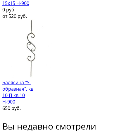
15х15 Н-900
0
руб.
от
520
руб.
Балясина "S-
образная", кв
10 П кв 10
Н-900
650
руб.
Вы недавно смотрели