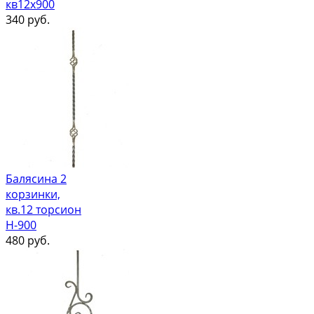
кв12х900
340
руб.
Балясина 2
корзинки,
кв.12 торсион
Н-900
480
руб.