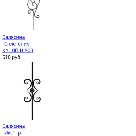
Балясина
"Сплетение"
Кв 10П Н-900
510
руб.
Балясина
"Икс" тр