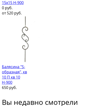
15х15 Н-900
0
руб.
от
520
руб.
Балясина "S-
образная", кв
10 П кв 10
Н-900
650
руб.
Вы недавно смотрели