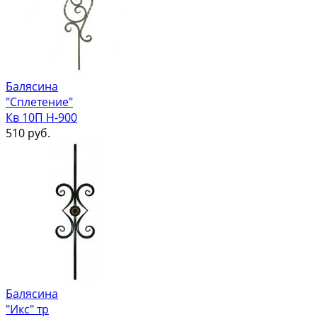
Балясина
"Сплетение"
Кв 10П Н-900
510
руб.
Балясина
"Икс" тр