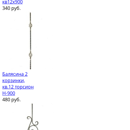
кв12х900
340
руб.
Балясина 2
корзинки,
кв.12 торсион
Н-900
480
руб.