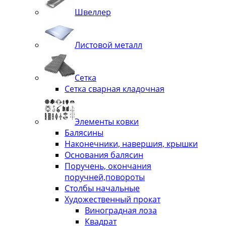
Швеллер
Листовой металл
Сетка
Сетка сварная кладочная
Элементы ковки
Балясины
Наконечники, навершия, крышки
Основания балясин
Поручень, окончания
поручней,повороты
Столбы начальные
Художественный прокат
Виноградная лоза
Квадрат