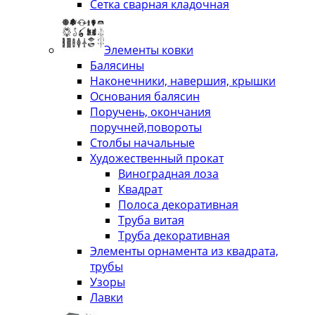
Сетка сварная кладочная
Элементы ковки
Балясины
Наконечники, навершия, крышки
Основания балясин
Поручень, окончания
поручней,повороты
Столбы начальные
Художественный прокат
Виноградная лоза
Квадрат
Полоса декоративная
Труба витая
Труба декоративная
Элементы орнамента из квадрата,
трубы
Узоры
Лавки