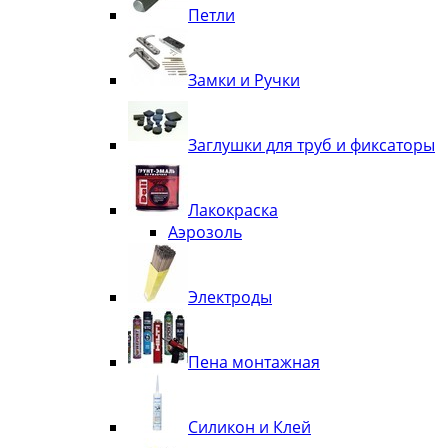
Петли
Замки и Ручки
Заглушки для труб и фиксаторы
Лакокраска
Аэрозоль
Электроды
Пена монтажная
Силикон и Клей