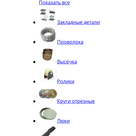
Показать все
Квадрат
Полоса декоративная
Труба витая
Закладные детали
Труба декоративная
Элементы орнамента из квадрата, 
Узоры
Проволока
Лавки
Высечка
Ролики
Круги отрезные
Люки