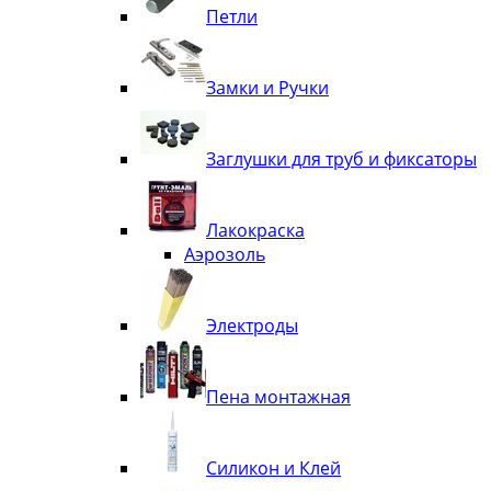
Петли
Замки и Ручки
Заглушки для труб и фиксаторы
Лакокраска
Аэрозоль
Электроды
Пена монтажная
Силикон и Клей