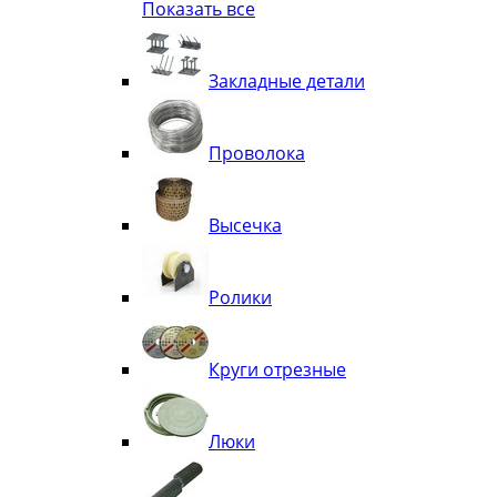
Показать все
Квадрат
Полоса декоративная
Труба витая
Закладные детали
Труба декоративная
Элементы орнамента из квадрата, 
Узоры
Проволока
Лавки
Высечка
Ролики
Круги отрезные
Люки