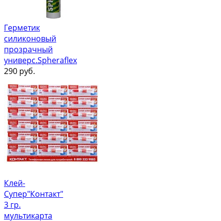
Герметик
силиконовый
прозрачный
универс.Spheraflex
290
руб.
Клей-
Супер"Контакт"
3 гр.
мультикарта