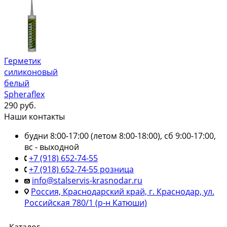
Герметик
силиконовый
белый
Spheraflex
290
руб.
Наши контакты
будни 8:00-17:00 (летом 8:00-18:00), сб 9:00-17:00,
вс - выходной
+7 (918) 652-74-55
+7 (918) 652-74-55 розница
info@stalservis-krasnodar.ru
Россия, Краснодарский край, г. Краснодар, ул.
Российская 780/1 (р-н Катюши)