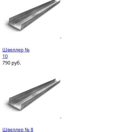
Швеллер №
10
790
руб.
Швеллер № 8