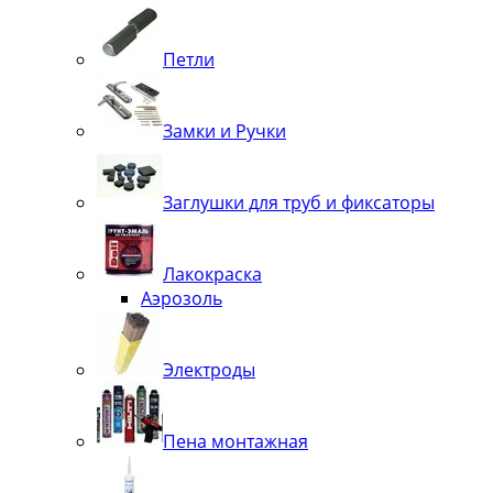
Петли
Замки и Ручки
Заглушки для труб и фиксаторы
Лакокраска
Аэрозоль
Электроды
Пена монтажная