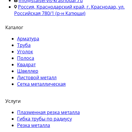
info@stalservis-krasnodar.ru
Россия, Краснодарский край, г. Краснодар, ул.
Российская 780/1 (р-н Катюши)
Каталог
Арматура
Труба
Уголок
Полоса
Квадрат
Швеллер
Листовой металл
Сетка металлическая
Услуги
Плазменная резка металла
Гибка трубы по радиусу
Резка металла