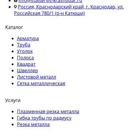
info@stalservis-krasnodar.ru
Россия, Краснодарский край, г. Краснодар, ул.
Российская 780/1 (р-н Катюши)
Каталог
Арматура
Труба
Уголок
Полоса
Квадрат
Швеллер
Листовой металл
Сетка металлическая
Услуги
Плазменная резка металла
Гибка трубы по радиусу
Резка металла