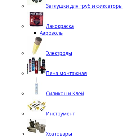
Заглушки для труб и фиксаторы
Лакокраска
Аэрозоль
Электроды
Пена монтажная
Силикон и Клей
Инструмент
Хозтовары