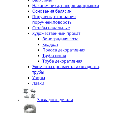
Балясины
Наконечники, навершия, крышки
Основания балясин
Поручень, окончания
поручней,повороты
Столбы начальные
Художественный прокат
Виноградная лоза
Квадрат
Полоса декоративная
Труба витая
Труба декоративная
Элементы орнамента из квадрата,
трубы
Узоры
Лавки
Закладные детали