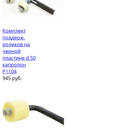
Комплект
поддерж.
роликов на
черной
пластине d 50
капролон
Р1104
945
руб.