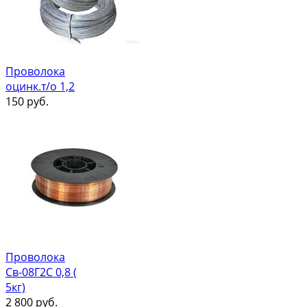
Проволока
оцинк.т/о 1,2
150
руб.
Проволока
Св-08Г2С 0,8 (
5кг)
2 800
руб.