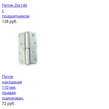
Петля 20х140
с
подшипником
128
руб.
Петля
накладная
110 мм,
правая,
оцинкован.
72
руб.