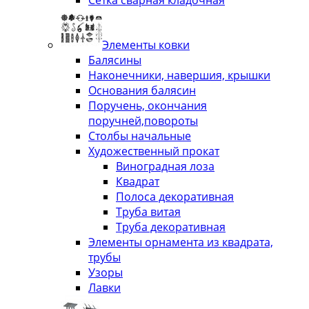
Элементы ковки
Балясины
Наконечники, навершия, крышки
Основания балясин
Поручень, окончания
поручней,повороты
Столбы начальные
Художественный прокат
Виноградная лоза
Квадрат
Полоса декоративная
Труба витая
Труба декоративная
Элементы орнамента из квадрата,
трубы
Узоры
Лавки