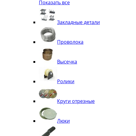
Показать все
Квадрат
Полоса декоративная
Труба витая
Закладные детали
Труба декоративная
Элементы орнамента из квадрата, 
Узоры
Проволока
Лавки
Высечка
Ролики
Круги отрезные
Люки