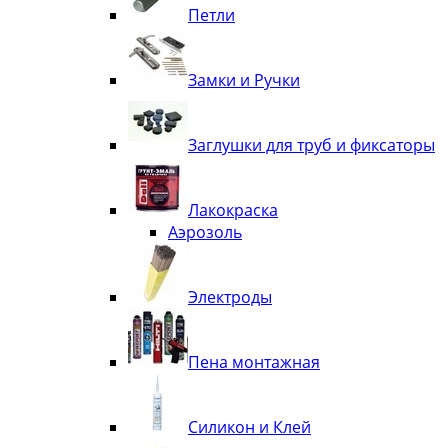
Петли
Замки и Ручки
Заглушки для труб и фиксаторы
Лакокраска
Аэрозоль
Электроды
Пена монтажная
Силикон и Клей