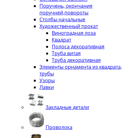
Поручень, окончания
поручней,повороты
Столбы начальные
Художественный прокат
Виноградная лоза
Квадрат
Полоса декоративная
Труба витая
Труба декоративная
Элементы орнамента из квадрата,
трубы
Узоры
Лавки
Закладные детали
Проволока