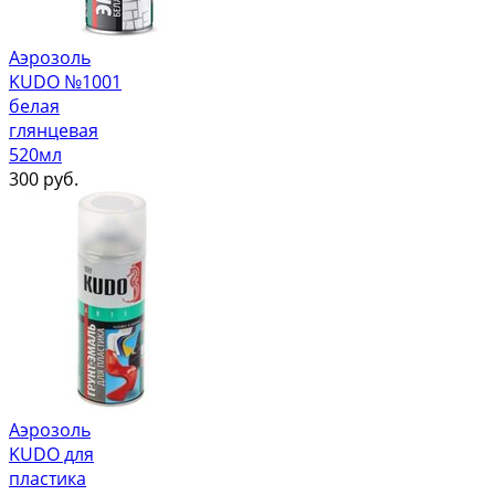
Аэрозоль
KUDO №1001
белая
глянцевая
520мл
300
руб.
Аэрозоль
KUDO для
пластика