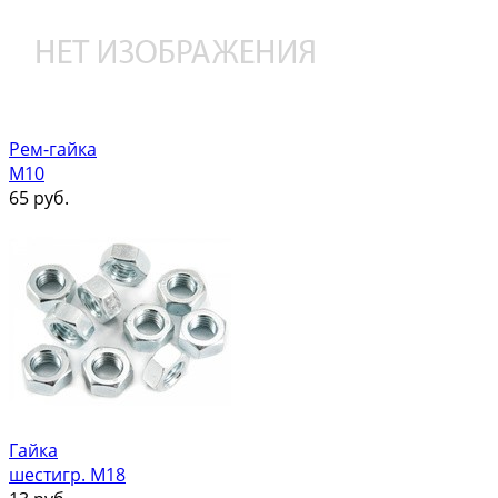
Рем-гайка
М10
65
руб.
Гайка
шестигр. М18