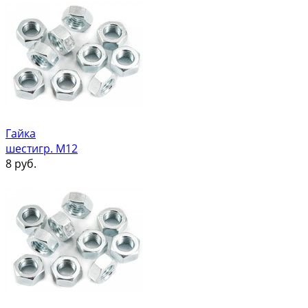
Гайка
шестигр. М12
8
руб.