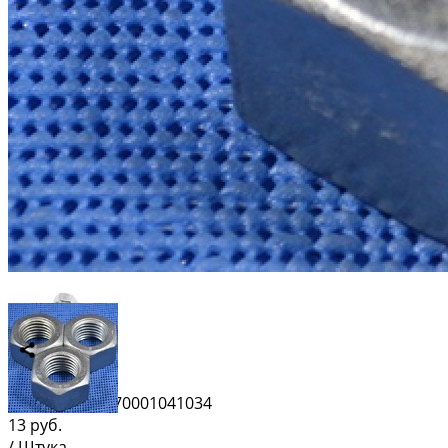
Сравнить
Штрихкод:
4670001041034
13
руб.
/ Штука