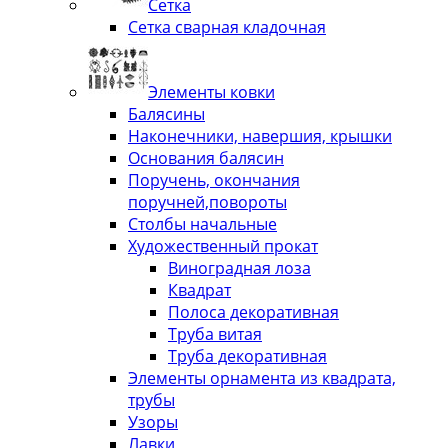
Сетка
Сетка сварная кладочная
Элементы ковки
Балясины
Наконечники, навершия, крышки
Основания балясин
Поручень, окончания
поручней,повороты
Столбы начальные
Художественный прокат
Виноградная лоза
Квадрат
Полоса декоративная
Труба витая
Труба декоративная
Элементы орнамента из квадрата,
трубы
Узоры
Лавки