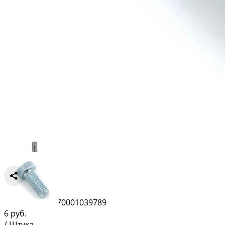
Сравнить
Штрихкод:
4670001039789
6
руб.
/ Штука