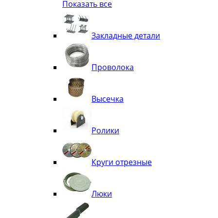
Показать все
Квадрат
Полоса декоративная
Труба витая
Закладные детали
Труба декоративная
Элементы орнамента из квадрата, 
Узоры
Проволока
Лавки
Высечка
Ролики
Круги отрезные
Люки