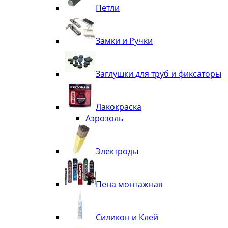
Петли
Замки и Ручки
Заглушки для труб и фиксаторы
Лакокраска
Аэрозоль
Электроды
Пена монтажная
Силикон и Клей