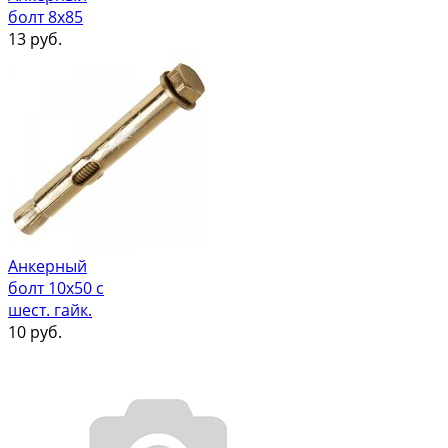
болт 8х85
13
руб.
Анкерный
болт 10х50 с
шест. гайк.
10
руб.