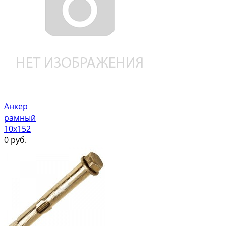
Анкер
рамный
10х152
0
руб.