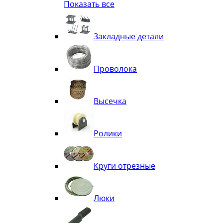
Показать все
Квадрат
Полоса декоративная
Труба витая
Закладные детали
Труба декоративная
Элементы орнамента из квадрата, 
Узоры
Проволока
Лавки
Высечка
Ролики
Круги отрезные
Люки