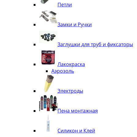
Петли
Замки и Ручки
Заглушки для труб и фиксаторы
Лакокраска
Аэрозоль
Электроды
Пена монтажная
Силикон и Клей