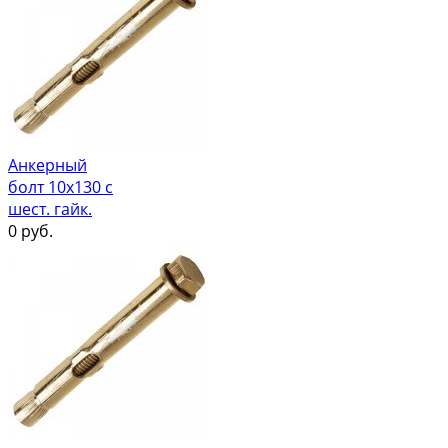
Анкерный
болт 10х130 с
шест. гайк.
0
руб.