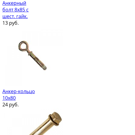
Анкерный
болт 8х85 с
шест. гайк.
13
руб.
Анкер-кольцо
10х80
24
руб.