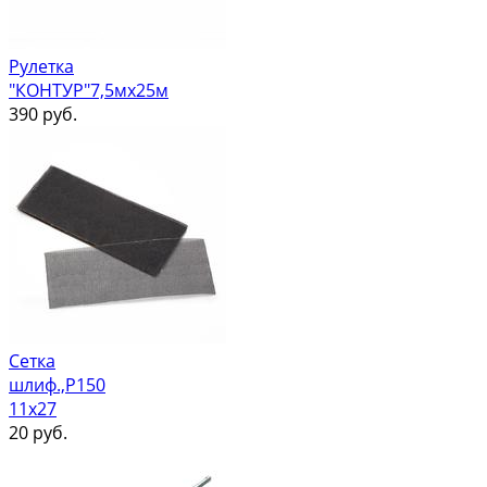
Рулетка
"КОНТУР"7,5мх25м
390
руб.
Сетка
шлиф.,Р150
11х27
20
руб.