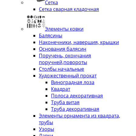
Сетка
Сетка сварная кладочная
Элементы ковки
Балясины
Наконечники, навершия, крышки
Основания балясин
Поручень, окончания
поручней,повороты
Столбы начальные
Художественный прокат
Виноградная лоза
Квадрат
Полоса декоративная
Труба витая
Труба декоративная
Элементы орнамента из квадрата,
трубы
Узоры
Лавки