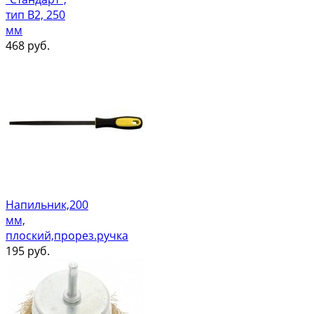
тип В2, 250
мм
468
руб.
Напильник,200
мм,
плоский,прорез.ручка
195
руб.