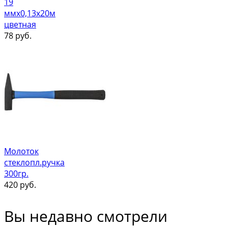
19
ммх0,13х20м
цветная
78
руб.
Молоток
стеклопл.ручка
300гр.
420
руб.
Вы недавно смотрели