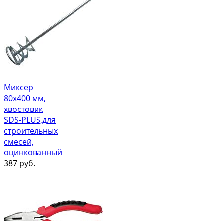
Миксер
80х400 мм,
хвостовик
SDS-PLUS,для
строительных
смесей,
оцинкованный
387
руб.