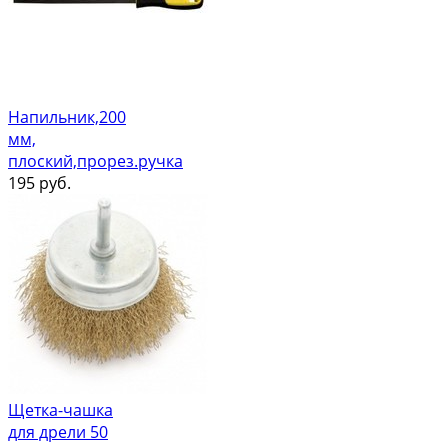
Напильник,200
мм,
плоский,прорез.ручка
195
руб.
Щетка-чашка
для дрели 50