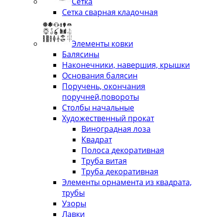
Сетка
Сетка сварная кладочная
Элементы ковки
Балясины
Наконечники, навершия, крышки
Основания балясин
Поручень, окончания
поручней,повороты
Столбы начальные
Художественный прокат
Виноградная лоза
Квадрат
Полоса декоративная
Труба витая
Труба декоративная
Элементы орнамента из квадрата,
трубы
Узоры
Лавки