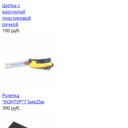
Щетка с
изогнутой
пластиковой
ручкой
100
руб.
Рулетка
"КОНТУР"7,5мх25м
390
руб.