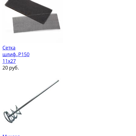
Сетка
шлиф.,Р150
11х27
20
руб.