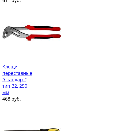
611
руб.
Клещи
переставные
"Стандарт",
тип В2, 250
мм
468
руб.