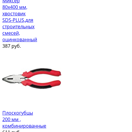
Миксер
80х400 мм,
хвостовик
SDS-PLUS,для
строительных
смесей,
оцинкованный
387
руб.
Плоскогубцы
200 мм ,
комбинированные