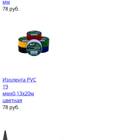
мм
78
руб.
Изолента PVC
19
ммх0,13х20м
цветная
78
руб.