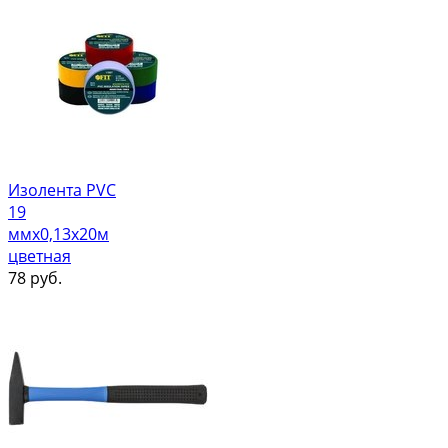
Изолента PVC
19
ммх0,13х20м
цветная
78
руб.