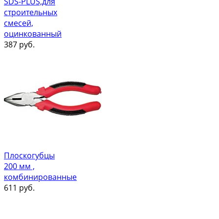
SDS-PLUS,для
строительных
смесей,
оцинкованный
387
руб.
Плоскогубцы
200 мм ,
комбинированные
611
руб.