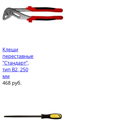
Клещи
переставные
"Стандарт",
тип В2, 250
мм
468
руб.