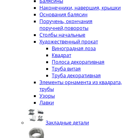
Балясины
Наконечники, навершия, крышки
Основания балясин
Поручень, окончания
поручней,повороты
Столбы начальные
Художественный прокат
Виноградная лоза
Квадрат
Полоса декоративная
Труба витая
Труба декоративная
Элементы орнамента из квадрата,
трубы
Узоры
Лавки
Закладные детали