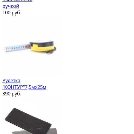
ручкой
100
руб.
Рулетка
"КОНТУР"7,5мх25м
390
руб.