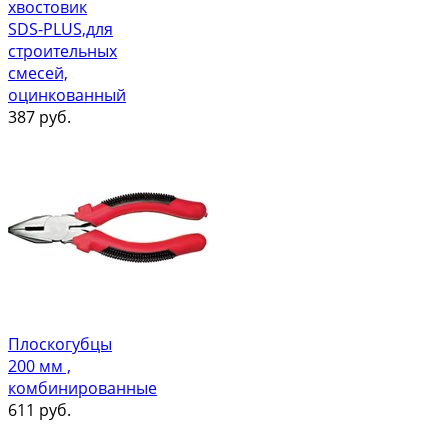
хвостовик
SDS-PLUS,для
строительных
смесей,
оцинкованный
387
руб.
Плоскогубцы
200 мм ,
комбинированные
611
руб.