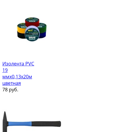
Изолента PVC
19
ммх0,13х20м
цветная
78
руб.