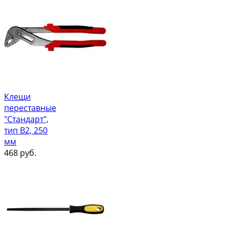
Клещи
переставные
"Стандарт",
тип В2, 250
мм
468
руб.