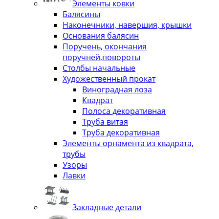
Элементы ковки
Балясины
Наконечники, навершия, крышки
Основания балясин
Поручень, окончания
поручней,повороты
Столбы начальные
Художественный прокат
Виноградная лоза
Квадрат
Полоса декоративная
Труба витая
Труба декоративная
Элементы орнамента из квадрата,
трубы
Узоры
Лавки
Закладные детали