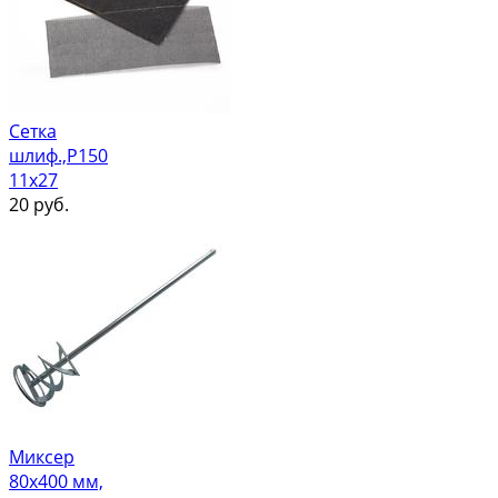
Сетка
шлиф.,Р150
11х27
20
руб.
Миксер
80х400 мм,