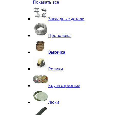
Показать все
Квадрат
Полоса декоративная
Труба витая
Закладные детали
Труба декоративная
Элементы орнамента из квадрата, 
Узоры
Проволока
Лавки
Высечка
Ролики
Круги отрезные
Люки