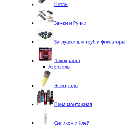
Петли
Замки и Ручки
Заглушки для труб и фиксаторы
Лакокраска
Аэрозоль
Электроды
Пена монтажная
Силикон и Клей