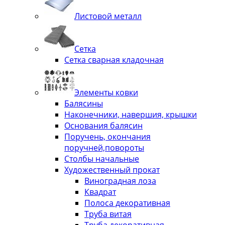
Листовой металл
Сетка
Сетка сварная кладочная
Элементы ковки
Балясины
Наконечники, навершия, крышки
Основания балясин
Поручень, окончания
поручней,повороты
Столбы начальные
Художественный прокат
Виноградная лоза
Квадрат
Полоса декоративная
Труба витая
Труба декоративная