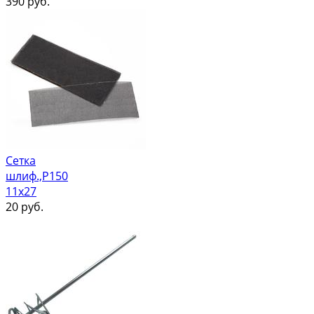
390
руб.
Сетка
шлиф.,Р150
11х27
20
руб.