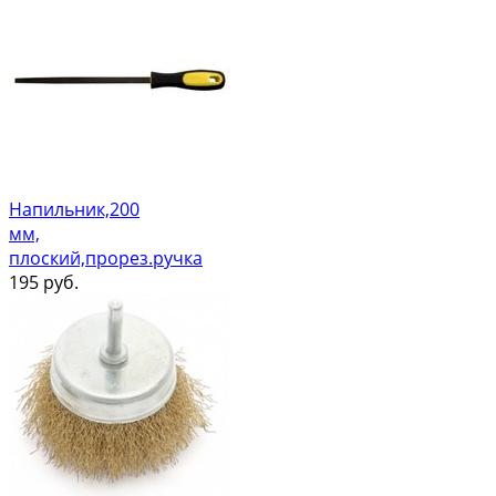
Напильник,200
мм,
плоский,прорез.ручка
195
руб.