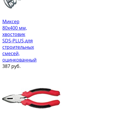
Миксер
80х400 мм,
хвостовик
SDS-PLUS,для
строительных
смесей,
оцинкованный
387
руб.