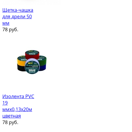
Щетка-чашка
для дрели 50
мм
78
руб.
Изолента PVC
19
ммх0,13х20м
цветная
78
руб.