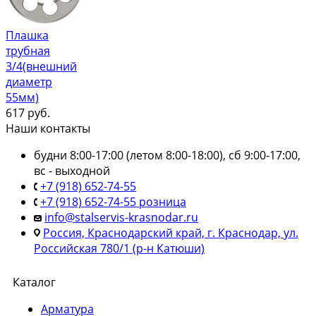
Плашка
трубная
3/4(внешний
диаметр
55мм)
617
руб.
Наши контакты
будни 8:00-17:00 (летом 8:00-18:00), сб 9:00-17:00,
вс - выходной
+7 (918) 652-74-55
+7 (918) 652-74-55 розница
info@stalservis-krasnodar.ru
Россия, Краснодарский край, г. Краснодар, ул.
Российская 780/1 (р-н Катюши)
Каталог
Арматура