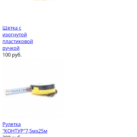
Щетка с
изогнутой
пластиковой
ручкой
100
руб.
Рулетка
"КОНТУР"7,5мх25м