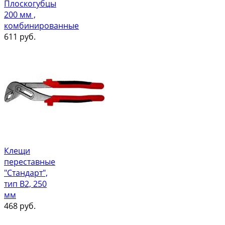
Плоскогубцы
200 мм ,
комбинированные
611
руб.
Клещи
переставные
"Стандарт",
тип В2, 250
мм
468
руб.