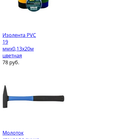
Изолента PVC
19
ммх0,13х20м
цветная
78
руб.
Молоток