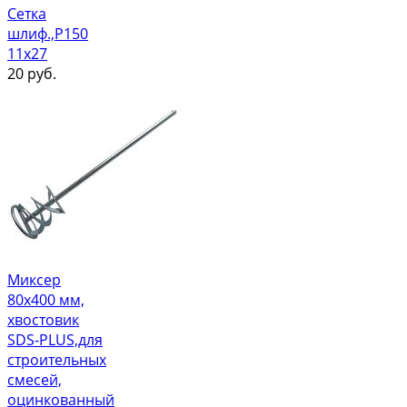
Сетка
шлиф.,Р150
11х27
20
руб.
Миксер
80х400 мм,
хвостовик
SDS-PLUS,для
строительных
смесей,
оцинкованный