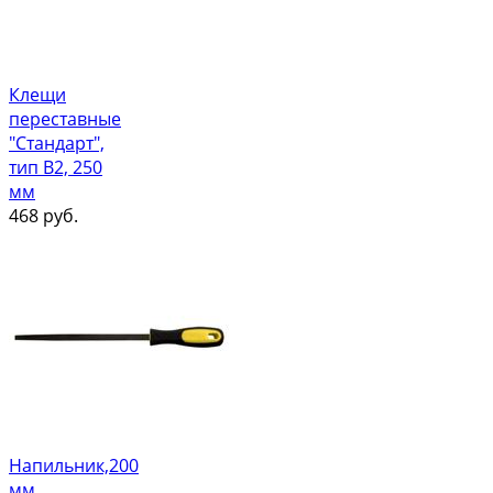
Клещи
переставные
"Стандарт",
тип В2, 250
мм
468
руб.
Напильник,200
мм,