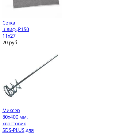
Сетка
шлиф.,Р150
11х27
20
руб.
Миксер
80х400 мм,
хвостовик
SDS-PLUS,для