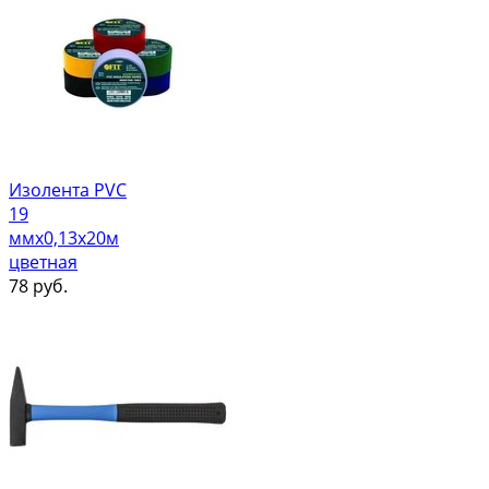
Изолента PVC
19
ммх0,13х20м
цветная
78
руб.