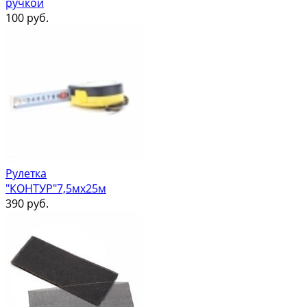
ручкой
100
руб.
Рулетка
"КОНТУР"7,5мх25м
390
руб.