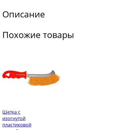
Описание
Похожие товары
Щетка с
изогнутой
пластиковой