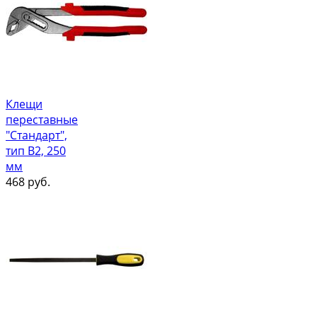
Клещи
переставные
"Стандарт",
тип В2, 250
мм
468
руб.